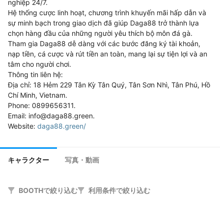
nghiệp 24/7.

Hệ thống cược linh hoạt, chương trình khuyến mãi hấp dẫn và 
sự minh bạch trong giao dịch đã giúp Daga88 trở thành lựa 
chọn hàng đầu của những người yêu thích bộ môn đá gà. 
Tham gia Daga88 dễ dàng với các bước đăng ký tài khoản, 
nạp tiền, cá cược và rút tiền an toàn, mang lại sự tiện lợi và an 
tâm cho người chơi.

Thông tin liên hệ:

Địa chỉ: 18 Hẻm 229 Tân Kỳ Tân Quý, Tân Sơn Nhì, Tân Phú, Hồ 
Chí Minh, Vietnam.

Phone: 0899656311.

Email: info@daga88.green.

Website: 
daga88.green/
#daga88 #trangchudaga88 #dangkydaga88 
#dangnhapdaga88 #linkdaga88

キャラクター
写真・動画
daga88green.readthedocs.io/en/latest/
www.zillow.com/profile/daga88green
daga88green.systeme.io/
BOOTHで絞り込む
利用条件で絞り込む
x.com/daga88green
www.youtube.com/@daga88green
www.pinterest.com/daga88green/