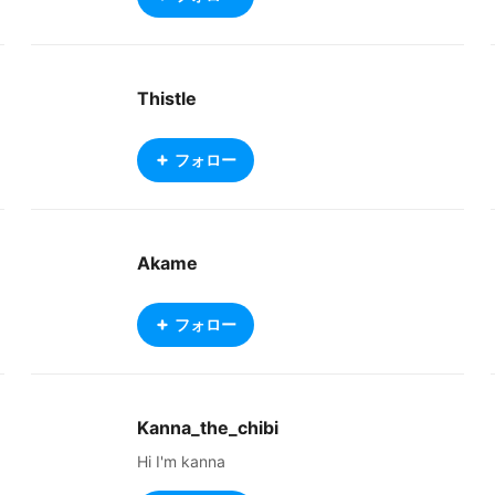
Thistle
フォロー
Akame
フォロー
Kanna_the_chibi
Hi I'm kanna