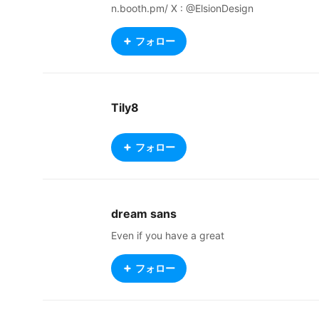
n.booth.pm/ X : @ElsionDesign
フォロー
Tily8
フォロー
dream sans
Even if you have a great
フォロー