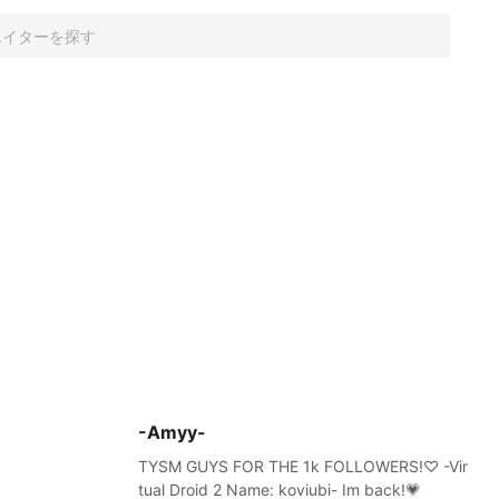
-Amyy-
TYSM GUYS FOR THE 1k FOLLOWERS!♡ -Vir
tual Droid 2 Name: koviubi- Im back!💗