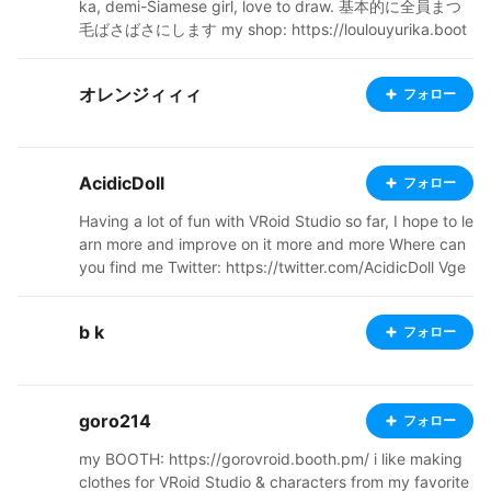
ka, demi-Siamese girl, love to draw. 基本的に全員まつ
毛ばさばさにします my shop: https://loulouyurika.boot
h.pm/ 制作実績は #ねこのゆりか制作実績 タグでまとめ
て見られます 製作実績のモデルタイトルは敬称略とさせ
オレンジィィィ
フォロー
ていただいております ↓copy&paste to see my works
❤ https://is.gd/tSNmWd VRoidモデルの新規受付は終了
いたしました 今後は有償リピーター様のみの対応といた
します お問い合わせはX(Twitter)かBOOTHのメッセージ
AcidicDoll
フォロー
でお願いします contact me via ex-Twitter or BOOTH m
sg: https://twitter.com/yurika_011 ねこのゆりかの作風
Having a lot of fun with VRoid Studio so far, I hope to le
がよかったのになぁ……と思ってくださる方には弟子を紹
arn more and improve on it more and more Where can
介します 同じように作れます お声がけください(価格レ
you find me Twitter: https://twitter.com/AcidicDoll Vge
ンジは6~10万です） model preview channel: https://w
n: https://vgen.co/AcidicDoll YouTube: https://www.yo
ww.youtube.com/@loulouyurika/
utube.com/@AcidicDoll DeviantArt: https://www.devia
b k
フォロー
ntart.com/acidicdoll?rnrd=274182 Toyhou.se: https://t
oyhou.se/AcidicDoll BOOTH: https://acidicdollz.booth.
pm/ Ko-Fi : https://ko-fi.com/acidicdoll
goro214
フォロー
my BOOTH: https://gorovroid.booth.pm/ i like making
clothes for VRoid Studio & characters from my favorite