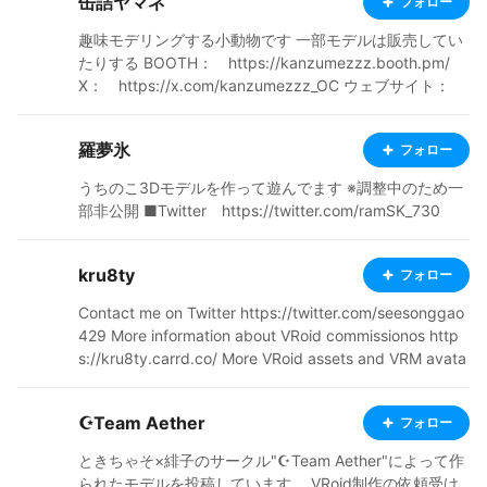
缶詰ヤマネ
フォロー
趣味モデリングする小動物です 一部モデルは販売してい
たりする BOOTH： https://kanzumezzz.booth.pm/
X： https://x.com/kanzumezzz_OC ウェブサイト：
https://kanzumezzz.wixsite.com/sabou
羅夢氷
フォロー
うちのこ3Dモデルを作って遊んでます ※調整中のため一
部非公開 ■Twitter https://twitter.com/ramSK_730
kru8ty
フォロー
Contact me on Twitter https://twitter.com/seesonggao
429 More information about VRoid commissionos http
s://kru8ty.carrd.co/ More VRoid assets and VRM avata
rs for sale at https://ddmavis.booth.pm/
☪Team Aether
フォロー
ときちゃそ×緋子のサークル"☪Team Aether"によって作
られたモデルを投稿しています。 VRoid制作の依頼受け