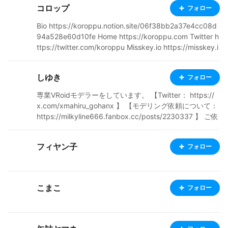
コロップ
フォロー
ンセプトシナリオを「小説」に投稿しています。 pixi
v：https://www.pixiv.net/users/12947924 twitter：h
Bio https://koroppu.notion.site/06f38bb2a37e4cc08d
ttps://twitter.com/Aoi_Kanrazaki
94a528e60d10fe Home https://koroppu.com Twitter h
ttps://twitter.com/koroppu Misskey.io https://misskey.i
o/@koroppudesu BOOTH https://koroppu.booth.pm
しゆき
フォロー
専業VRoidモデラーをしています。 【Twitter： https://
x.com/xmahiru_gohanx 】 【モデリング依頼について：
https://milkyline666.fanbox.cc/posts/2230337 】 ご依
頼で制作したモデル、二次創作、オリジナルモデルを投
稿しています。 お仕事で制作させていただいたモデルは
フィヤン子
フォロー
モデル名に【制作実績】の記載があります。
こまこ
フォロー