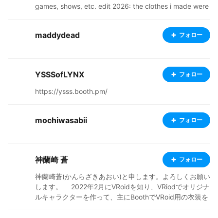
games, shows, etc. edit 2026: the clothes i made were
*years* before vroid preset features! please read the i
nstructions carefully when buying them!
maddydead
フォロー
YSSSofLYNX
フォロー
https://ysss.booth.pm/
mochiwasabii
フォロー
神蘭崎 蒼
フォロー
神蘭崎蒼(かんらざきあおい)と申します。よろしくお願い
します。 2022年2月にVRoidを知り、VRiodでオリジナ
ルキャラクターを作って、主にBoothでVRoid用の衣装を
購入して着用し、イラスト撮影してpixiv投稿をしていま
す。稀に短いマンガを作ったり、オリジナルマンガのコ