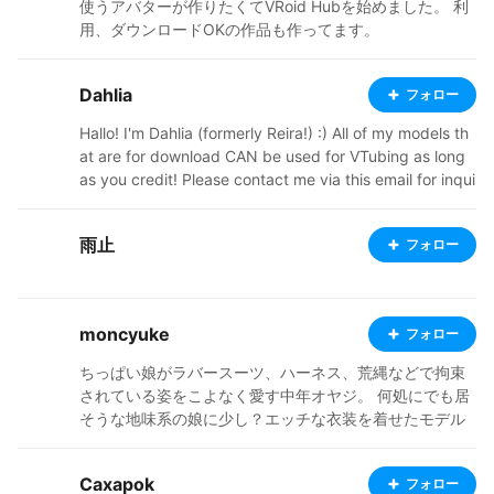
使うアバターが作りたくてVRoid Hubを始めました。 利
用、ダウンロードOKの作品も作ってます。
Dahlia
フォロー
Hallo! I'm Dahlia (formerly Reira!) :) All of my models th
at are for download CAN be used for VTubing as long
as you credit! Please contact me via this email for inqui
ries: reira8116@gmail.com I don't respond on anything
else! NEVER USE MY WORK FOR AI. Do not upload it to
雨止
フォロー
chatbot sites, or feed it into AI. Companies are NOT all
owed to use my work without explicit authorization fro
m me. Never use my work for business ventures witho
ut my permission. Commissions Status: OPEN! Twitter:
moncyuke
フォロー
https://x.com/ReiraDahlia Commissions: https://vgen.c
o/ReiraDahlia New BOOTH: https://dahlias-curios.boot
ちっぱい娘がラバースーツ、ハーネス、荒縄などで拘束
h.pm Old BOOTH: https://mugiscorner.booth.pm
されている姿をこよなく愛す中年オヤジ。 何処にでも居
そうな地味系の娘に少し？エッチな衣装を着せたモデル
を公開しています。 基本全ての娘はダウンロード可能で
す。 気に入ってくださった方は、どうぞお迎えして可愛
Caxapok
フォロー
いがってあげてください。