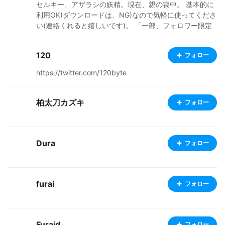
セルキー、アザラシの妖精。現在、親の喪中。 基本的に
利用OK(ダウンロードは、NG)なので気軽に使ってくださ
い(連絡くれると嬉しいです)。 「一部、フォロワー限定
公開にしています」 DS版RPGツクールフェスで通行人
E、また、ムラビトE、でゲームを作っていました。キャ
120
フォロー
ラクターは、あくまで、小説等の設定で、平行(並行)同位
体？てことで！関携アプリを楽しんで下さい Ci-en http
https://twitter.com/120byte
s://ci-en.dlsite.com/creator/15918 FANBOX https://han
aazarasi.fanbox.cc/ Bluesky https://bsky.app/profile/
etce.bsky.social ニコニコ動画 https://www.nicovideo.
柏太刀カズキ
フォロー
jp/user/134045879/video
Dura
フォロー
furai
フォロー
Furaid
フォロー