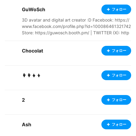
GuWoSch
フォロー
3D avatar and digital art creator :D Facebook: https://
www.facebook.com/profile.php?id=100086461321742
Store: https://guwosch.booth.pm/ | TWITTER (X): http
s://twitter.com/GunnarSchwede INSTAGRAM: https://w
ww.instagram.com/guwosch/ | TikTok: https://www.tikt
Chocolat
フォロー
ok.com/@guwosch YOUTUBE: https://www.youtube.c
om/@guwosch/videos?view=0&sort=dd&shelf_id=0
👩‍👩‍👧‍👦
フォロー
2
フォロー
Ash
フォロー