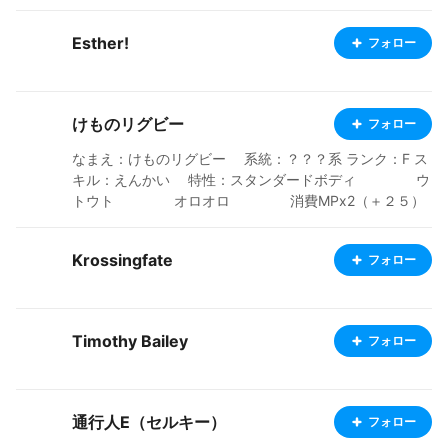
Esther!
フォロー
けものリグビー
フォロー
なまえ：けものリグビー 系統：？？？系 ランク：F ス
キル：えんかい 特性：スタンダードボディ ウ
トウト オロオロ 消費MPx2（＋２５）
ダメージ増ボディ（＋５０） アンラッ
キー（＋★） ～総合ステータス～ 攻撃力：D 防御
Krossingfate
フォロー
力：C 素早さ：E 賢さ：C 想像力：S 画
力：D 器用さ：D やる気：C 総合評価：想像力は高
いが、基本的に創作能力は控えめ。彼のVRoid制作者とし
ての総合ステータスをドラクエのモンスターで例えるな
Timothy Bailey
フォロー
ら、[おおがらす]に[ももんじゃ]に[とげぼうず]、[ファー
ラット]や[モーモン]や[ビッグハット]などに近いっぽ
い。[スライム]よりはほんのちょっとだけ高めといった感
じで[竜王]みたいな魔王クラスには程遠いと思われる。
通行人E（セルキー）
フォロー