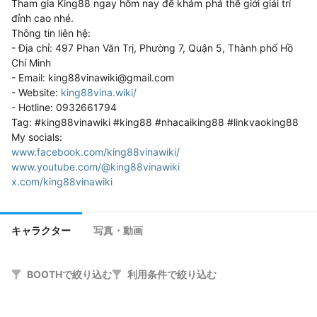
Tham gia King88 ngay hôm nay để khám phá thế giới giải trí 
đỉnh cao nhé. 

Thông tin liên hệ:

- Địa chỉ: 497 Phan Văn Trị, Phường 7, Quận 5, Thành phố Hồ 
Chí Minh

- Email: king88vinawiki@gmail.com

- Website: 
king88vina.wiki/
- Hotline: 0932661794

Tag: #king88vinawiki #king88 #nhacaiking88 #linkvaoking88

www.facebook.com/king88vinawiki/
www.youtube.com/@king88vinawiki
x.com/king88vinawiki
www.pinterest.com/king88vinawiki/
www.tumblr.com/king88vinawiki
500px.com/p/king88vinawiki
キャラクター
写真・動画
www.behance.net/king88vinawiki
www.reddit.com/user/king88vinawiki/
www.producthunt.com/@king88vinawiki
BOOTHで絞り込む
利用条件で絞り込む
www.twitch.tv/king88vinawiki
issuu.com/king88vinawiki
sites.google.com/view/king88vinawiki