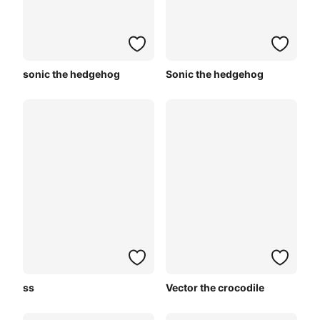
sonic the hedgehog
Sonic the hedgehog
ss
Vector the crocodile