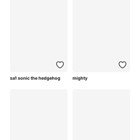
sa1 sonic the hedgehog
mighty