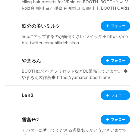
elling hair presets for VRoid on BOOTH. BOOTH에서 V
Roid용 헤어 프리셋을 판매하고 있습니다. BOOTH OARIs
hop : https://oarishop.booth.pm/ X(twitter) : https://twi
tter.com/OariShop
鉄分の多いミルク
フォロー
hubにアップするのが面倒くさい ツイッタ→ https://mo
bile.twitter.com/milkrichiniron
やまろん
フォロー
BOOTHにてヘアプリセットなどDL販売しています。 ◆
やまろん製作所◆ https://yamaron.booth.pm/
Len2
フォロー
雪宮ﾁｬﾝ
フォロー
アバターに💗してくださる皆様ありがとうございます✨