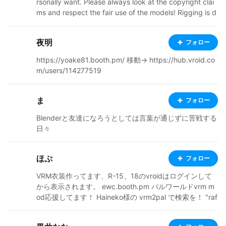
rsonally want. Please always look at the copyright clai
ms and respect the fair use of the models! Rigging is d
one by the people credited in the description. I only tur
n them into vrm files and add physics via univrm (❁´◡
夜明
フォロー
`❁) (still need to figure out how to animate faces) have
an amazing day!
https://yoake81.booth.pm/ 移動→ https://hub.vroid.co
m/users/114277519
ま
フォロー
Blenderと友達になろうとしては言葉が通じずに苦戦する
日々
ほぷ
フォロー
VRM衣装作ってます、R-15、18のvroidはログインして
から表示されます。 ewc.booth.pm パルワールドvrm m
od応援してます！ Haineko様の vrm2pal で検索を！ "raf
t"、"クラフトピア"と"valheim"はやってみてください！