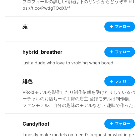
プロフィールの詳しい情報は下のリンクからどうぞ💜 htt
ps://t.co/PwdgTOdXMf
苑
フォロー
hybrid_breather
フォロー
just a dude who love to vroiding when bored
緋色
フォロー
VRoidモデルを製作したり制作依頼を受けたりしているバ
ーチャルのお店ちーず工房の店主 登録モデルは制作物、
ファンモデル、自分の趣味のモデルなど ・趣味で作った
物非公式のモデルは名称にファンモデルとして明記して
ます。こちらも可能ならTwitterへリンクを貼っています
Candyfloof
フォロー
使用条件等は個々のモデルで異なります。
I mostly make models on friend's request or what in pe