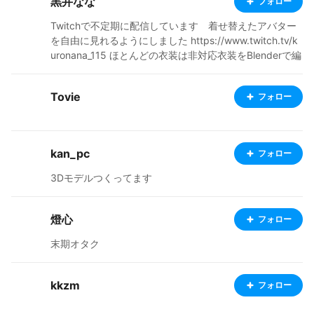
黒井なな
フォロー
Twitchで不定期に配信しています 着せ替えたアバター
を自由に見れるようにしました https://www.twitch.tv/k
uronana_115 ほとんどの衣装は非対応衣装をBlenderで編
集して着せています 素体はDOLOS art様のBINACO2.0(h
ttps://dolosart.booth.pm/items/3296124)を改変したも
Tovie
フォロー
のを使っています
kan_pc
フォロー
3Dモデルつくってます
燈心
フォロー
末期オタク
kkzm
フォロー