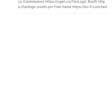
co Commissions https://vgen.co/TanLogic Booth http
s://tanlogic.booth.pm Free Items https://ko-fi.com/tanl
ogic