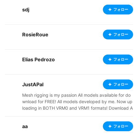
sdj
フォロー
RosieRoue
フォロー
Elias Pedrozo
フォロー
JustAPal
フォロー
Mesh rigging is my passion All models available for do
wnload for FREE! All models developed by me. Now up
loading in BOTH VRM0 and VRM1 formats! Download A
LL (including banned) models here: https://mega.nz/fo
lder/EXRGRZCC#CaoWSXPETD2_V8S4ygPwmQ Discor
aa
フォロー
d: @.justapal Email: JustAPalYT@gmail.com Youtube:
Youtube.com/JustAPal ----------------------------------