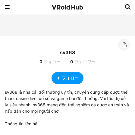
sv368
0
フォロー
0
フォロワー
フォロー
sv368 là nhà cái đổi thưởng uy tín, chuyên cung cấp cược thể 
thao, casino live, xổ số và game bài đổi thưởng. Với tốc độ xử 
lý siêu nhanh, sv368 mang đến trải nghiệm cá cược an toàn và 
hấp dẫn cho mọi người chơi.

Thông tin liên hệ:
