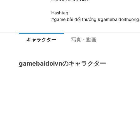
Hashtag:

#game bài đổi thưởng #gamebaidoithuon
キャラクター
写真・動画
gamebaidoivnのキャラクター