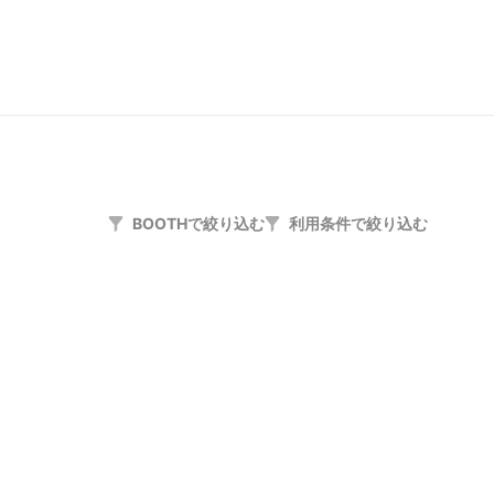
BOOTHで絞り込む
利用条件で絞り込む