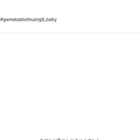
g #gamebaidoithuong8_baby