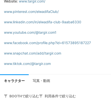
Website: 
www.targir.com/
www.pinterest.com/elwadifaClub/
www.linkedin.com/in/elwadifa-club-9aaba6330
www.youtube.com/@targir.com1
www.facebook.com/profile.php?id=61573895187227
www.snapchat.com/add/targir.com
www.tiktok.com/@targir.com
www.instagram.com/targir.com1
キャラクター
写真・動画
BOOTHで絞り込む
利用条件で絞り込む