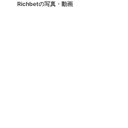
Richbetの写真・動画