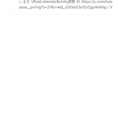
います VRoid+blender&Unity調整 X( https://x.com/hois
assa__po1ng?s=21&t=wQ_JSXSnD3oTplZgpAHohg ) V
Gen( https://vgen.co/hoisassaPo1ng ) SKIMA( https://s
kima.jp/profile?id=269574&sh=gntzvDk )