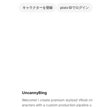
キャラクターを登録
pixiv IDでログイン
UncannyBing
Welcome! I create premium stylized VRoid ch
aracters with a custom production pipeline u