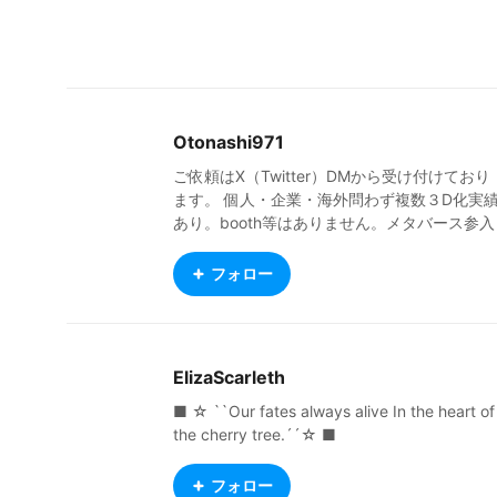
Otonashi971
ご依頼はX（Twitter）DMから受け付けており
ます。 個人・企業・海外問わず複数３D化実
あり。booth等はありません。メタバース参入
企業様やVtuber様、声優様やランウェイを歩
タイプのプロのモデル様、プロイラストレー
フォロー
ー様のママパパやってます。 Twitter&YouTub
https://twitter.com/_O_tonashi_O_ https://ww
w.youtube.com/c/Otonashi971ch デバイス関
連など作業環境 https://www.geartics.com/_O
ElizaScarleth
_tonashi_O_
■ ☆ ``Our fates always alive In the heart of
the cherry tree.´´☆ ■
フォロー