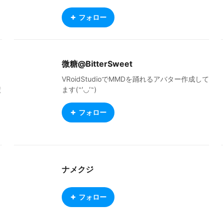
tion for your own outfit creations or modificat
いてくれるのを見るのが超楽しいですね！ 主
ions. Even if you're just dropping by to take a
にVRChatに生息しています。 やってるSNS ht
フォロー
look, you are very welcome! https://connect.
tps://twitter.com/HitsujiUta 衣装などboothに
clo-set.com/ja/portfolio/204405/collection/c
置いています。よろしくおねがいします！ htt
ollections The VRM models shown here are a
ps://hitsujiuta.booth.pm/
vailable on BOOTH: https://kasou-youhin.bo
微糖@BitterSweet
oth.pm/ I also share my work on Instagram: h
ttps://www.instagram.com/ksk_5387/ Follow
VRoidStudioでMMDを踊れるアバター作成して
me on X (Twitter) for my creations, tips, and
績
ます(˶′◡′˶)
updates: https://x.com/KsK_5387
く
フォロー
タ
e
ナメクジ
フォロー