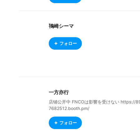
鴇崎シーマ
フォロー
一方亦行
店铺公开中 FNCOは影響を受けない https://8
7682512.booth.pm/
フォロー