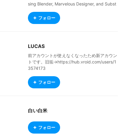
sing Blender, Marvelous Designer, and Subst
ance Painter. Rather than using default VRoid
assets, I focus on creating unique outfits, refi
フォロー
ned textures, and expressive designs suitabl
e for VTubers, original characters, and creati
ve projects. i need to sleep VGen commission
s coming soon.
LUCAS
前アカウントが使えなくなったため新アカウン
トです。旧垢→https://hub.vroid.com/users/1
3574173
フォロー
白い白米
フォロー