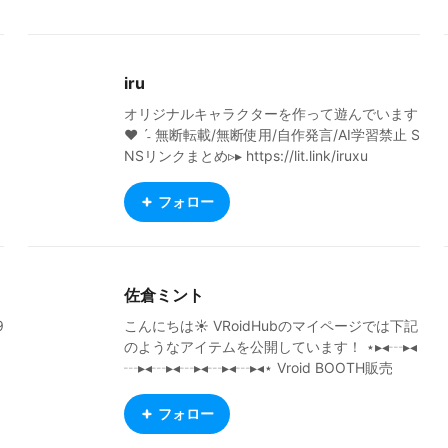
iru
オリジナルキャラクターを作って遊んでいます
❤︎︎ ˊ˗ 無断転載/無断使用/自作発言/AI学習禁止 S
NSリンクまとめ▹▸ https://lit.link/iruxu
フォロー
佐倉ミント
9
こんにちは☀️ VRoidHubのマイページでは下記
のようなアイテムを公開しています！ ⋆▸◂┄▸◂
┄▸◂┄▸◂┄▸◂┄▸◂┄▸◂⋆ Vroid BOOTH販売
用 カスタムアイテム制作 LUNAHOLIC：http
s://eririntrap.booth.pm/ ⋆▸◂┄▸◂┄▸◂┄▸◂┄▸◂
フォロー
┄▸◂┄▸◂⋆ Vtuber 佐倉ミント ３Dモデル制作