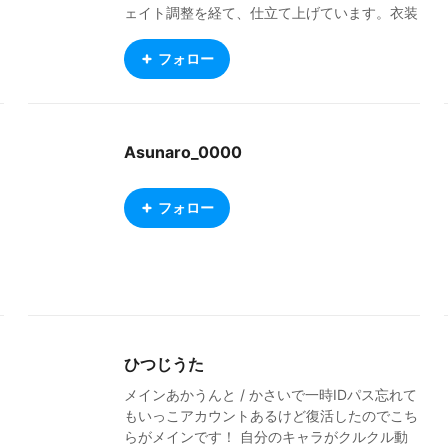
ェイト調整を経て、仕立て上げています。衣装
のベースとなったCLO・Marvelous Designer
用の型紙データ（ZPRJ形式など）は、3D衣装
フォロー
公開プラットフォーム「CONNECT」にて公
開・販売しております。ご自身での改変や衣装
作りのベースにぜひご活用ください。見に来て
くれるだけでも大歓迎です！ https://connect.
Asunaro_0000
clo-set.com/ja/portfolio/204405/collection/c
ollections BOOTHではご覧のVRMモデルを販
売しています。 https://kasou-youhin.booth.p
フォロー
m/ Instagramでも作品公開しています。 http
s://www.instagram.com/ksk_5387/ Xでは、作
品、Tipsなど https://x.com/KsK_5387 My out
fits are created based on VRoid models, meti
culously tailored in Marvelous Designer, and
adjusted for weight painting in Blender. The
pattern data (such as .zprj format) for CLO a
ひつじうた
nd Marvelous Designer used as the base for
these outfits is published and available for p
メインあかうんと / かさいで一時IDパス忘れて
urchase on the 3D fashion platform "CONNE
もいっこアカウントあるけど復活したのでこち
CT." Please feel free to use them as a founda
らがメインです！ 自分のキャラがクルクル動