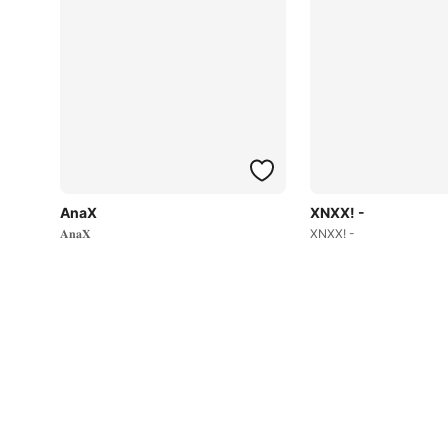
AnaX
XNXX! -
𝐀𝐧𝐚𝐗
XNXX! -