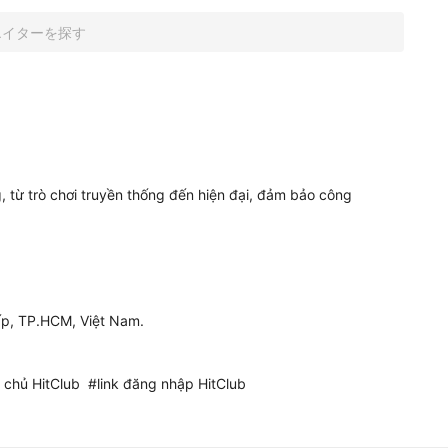
 từ trò chơi truyền thống đến hiện đại, đảm bảo công 
́p, TP.HCM, Việt Nam.

chủ HitClub  #link đăng nhập HitClub  