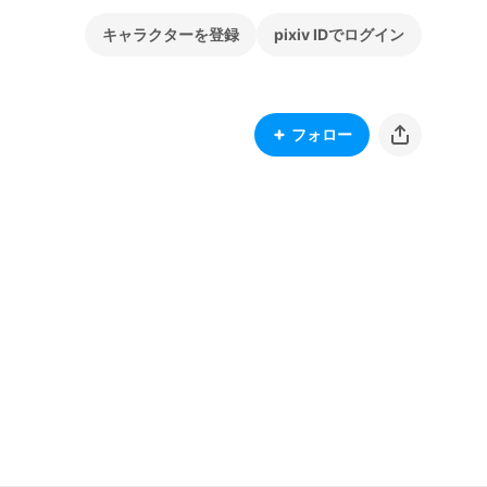
キャラクターを登録
pixiv IDでログイン
フォロー