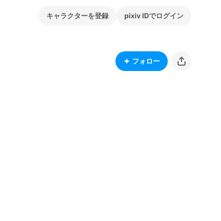
キャラクターを登録
pixiv IDでログイン
フォロー