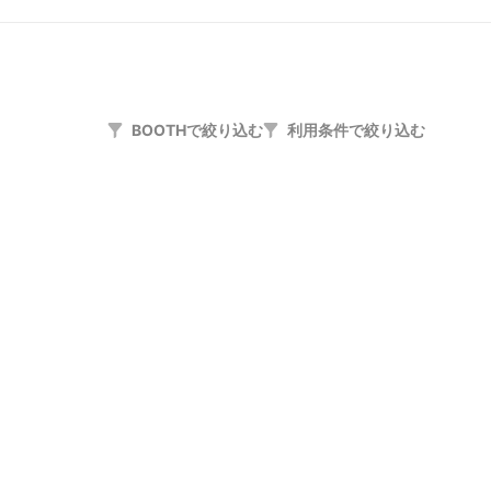
BOOTHで絞り込む
利用条件で絞り込む