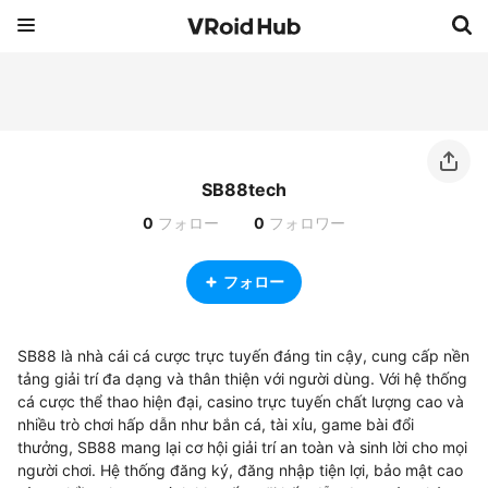
SB88tech
0
フォロー
0
フォロワー
フォロー
SB88 là nhà cái cá cược trực tuyến đáng tin cậy, cung cấp nền 
tảng giải trí đa dạng và thân thiện với người dùng. Với hệ thống 
cá cược thể thao hiện đại, casino trực tuyến chất lượng cao và 
nhiều trò chơi hấp dẫn như bắn cá, tài xỉu, game bài đổi 
thưởng, SB88 mang lại cơ hội giải trí an toàn và sinh lời cho mọi 
người chơi. Hệ thống đăng ký, đăng nhập tiện lợi, bảo mật cao 