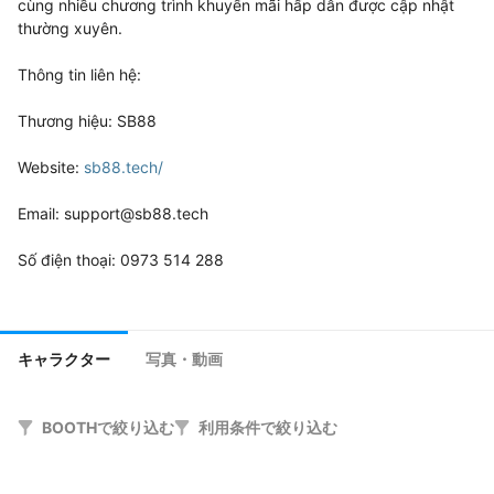
cùng nhiều chương trình khuyến mãi hấp dẫn được cập nhật 
thường xuyên.

Thông tin liên hệ:

Thương hiệu: SB88

Website: 
sb88.tech/
Email: support@sb88.tech

Số điện thoại: 0973 514 288

Địa chỉ: 15/15C Chu Văn An, Phường 12, Bình Thạnh, Hồ Chí 
Minh, Việt Nam

キャラクター
写真・動画
Zipcode: 700000

Hashtag:

BOOTHで絞り込む
利用条件で絞り込む
#sb88 #sb88tech #nhacaisb88 #dangkysb88 
#dangnhapsb88 #khuyenmaisb88 #sb88casino #cuocsb88
