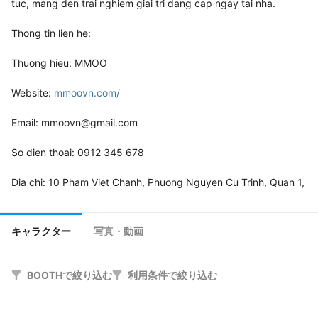
tuc, mang den trai nghiem giai tri dang cap ngay tai nha.

Thong tin lien he:

Thuong hieu: MMOO

Website: 
mmoovn.com/
Email: mmoovn@gmail.com

So dien thoai: 0912 345 678

Dia chi: 10 Pham Viet Chanh, Phuong Nguyen Cu Trinh, Quan 1, 
TP. Ho Chi Minh, Viet Nam

Ma buu chinh: 700000

キャラクター
写真・動画
Hashtag:

#mmoo #nhcaimmoo #dangkymmoo #keommoo #casinommoo 
BOOTHで絞り込む
利用条件で絞り込む
#slotmmoo