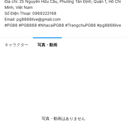
Địa chỉ: 25 Nguyễn Hữu Cầu, Phường Tân Định, Quận 1, Hồ Chí 
Minh, Việt Nam

Số Điện Thoại: 0969222168

Email: pg8868live@gmail.com

キャラクター
写真・動画
写真・動画はありません