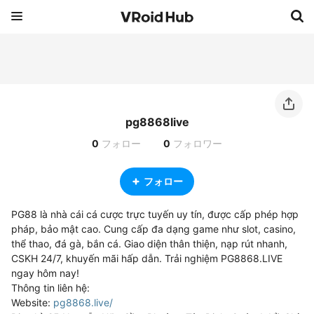
pg8868live
0
フォロー
0
フォロワー
フォロー
PG88 là nhà cái cá cược trực tuyến uy tín, được cấp phép hợp 
pháp, bảo mật cao. Cung cấp đa dạng game như slot, casino, 
thể thao, đá gà, bắn cá. Giao diện thân thiện, nạp rút nhanh, 
CSKH 24/7, khuyến mãi hấp dẫn. Trải nghiệm PG8868.LIVE 
ngay hôm nay!

Thông tin liên hệ:

Website: 
pg8868.live/