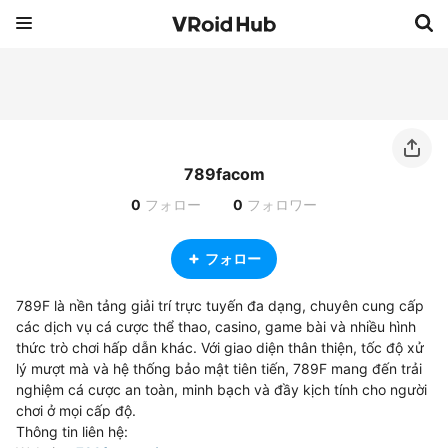
789facom
0
フォロー
0
フォロワー
フォロー
789F là nền tảng giải trí trực tuyến đa dạng, chuyên cung cấp 
các dịch vụ cá cược thể thao, casino, game bài và nhiều hình 
thức trò chơi hấp dẫn khác. Với giao diện thân thiện, tốc độ xử 
lý mượt mà và hệ thống bảo mật tiên tiến, 789F mang đến trải 
nghiệm cá cược an toàn, minh bạch và đầy kịch tính cho người 
chơi ở mọi cấp độ.

Thông tin liên hệ:
