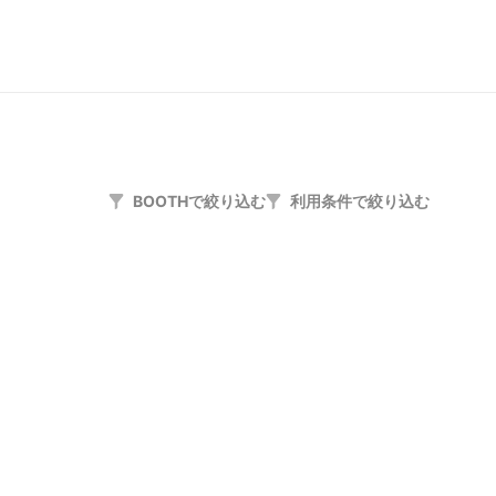
BOOTHで絞り込む
利用条件で絞り込む