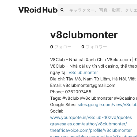
v8clubmonter
0
フォロー
0
フォロワー
V8Club - Nhà cái Xanh Chín V8club.com | 
V8Club – Nhà cái uy tín với casino, thể tha
ngay tại: 
v8club.monter
Địa chỉ: Tây Mỗ, Nam Từ Liêm, Hà Nội, Việt
Email: v8clubmonter@gmail.com

Phone: 0762097455

Tags: #v8club #v8clubmonster #v8casino #
Google Sites: 
sites.google.com/view/v8clu
www.yourquote.in/v8club-d0zvd/quotes
gravesales.com/author/v8clubmonter/
theafricavoice.com/profile/v8clubmonter
www.rossoneriblog.com/author/v8clubmont