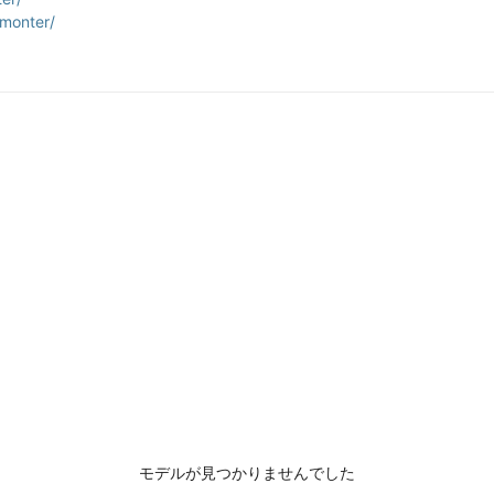
bmonter/
モデルが見つかりませんでした