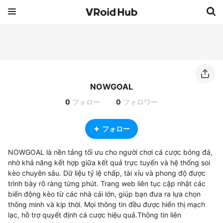
NOWGOAL
0
フォロー
0
フォロワー
フォロー
NOWGOAL là nền tảng tối ưu cho người chơi cá cược bóng đá, 
nhờ khả năng kết hợp giữa kết quả trực tuyến và hệ thống soi 
kèo chuyên sâu. Dữ liệu tỷ lệ chấp, tài xỉu và phong độ được 
trình bày rõ ràng từng phút. Trang web liên tục cập nhật các 
biến động kèo từ các nhà cái lớn, giúp bạn đưa ra lựa chọn 
thông minh và kịp thời. Mọi thông tin đều được hiển thị mạch 
lạc, hỗ trợ quyết định cá cược hiệu quả.Thông tin liên 