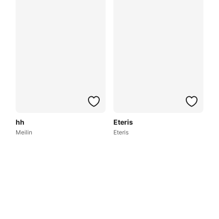
hh
Eteris
Meilin
Eteris