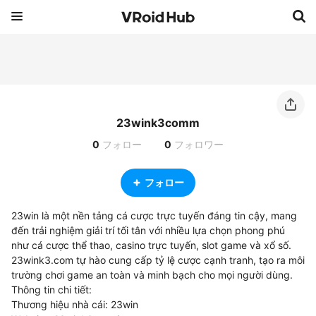
23wink3comm
0
フォロー
0
フォロワー
フォロー
23win là một nền tảng cá cược trực tuyến đáng tin cậy, mang 
đến trải nghiệm giải trí tối tân với nhiều lựa chọn phong phú 
như cá cược thể thao, casino trực tuyến, slot game và xổ số. 
23wink3.com tự hào cung cấp tỷ lệ cược cạnh tranh, tạo ra môi 
trường chơi game an toàn và minh bạch cho mọi người dùng.

Thông tin chi tiết:

Thương hiệu nhà cái: 23win
