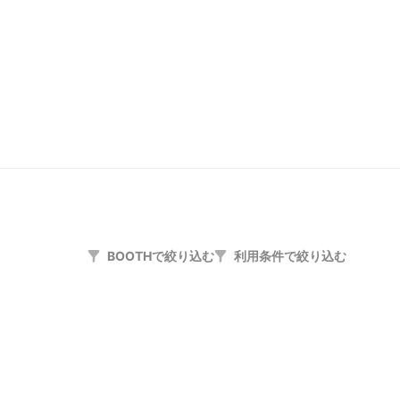
BOOTHで絞り込む
利用条件で絞り込む