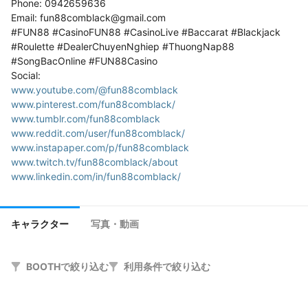
Phone: 0942659636

Email: fun88comblack@gmail.com

#FUN88 #CasinoFUN88 #CasinoLive #Baccarat #Blackjack 
#Roulette #DealerChuyenNghiep #ThuongNap88 
#SongBacOnline #FUN88Casino 

www.youtube.com/@fun88comblack
www.pinterest.com/fun88comblack/
www.tumblr.com/fun88comblack
www.reddit.com/user/fun88comblack/
www.instapaper.com/p/fun88comblack
www.twitch.tv/fun88comblack/about
www.linkedin.com/in/fun88comblack/
www.blogger.com/profile/10013981591107650213
disqus.com/by/fun88comblack/about/
www.deviantart.com/fun88comblack
キャラクター
写真・動画
vimeo.com/fun88comblack
qiita.com/fun88comblack
gravatar.com/fun88comblack
BOOTHで絞り込む
利用条件で絞り込む
github.com/fun88comblack
issuu.com/fun88comblack
gitlab.com/fun88comblack