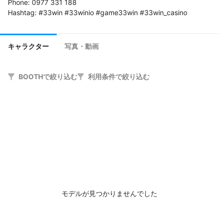
Phone: 0977 331 188

キャラクター
写真・動画
BOOTHで絞り込む
利用条件で絞り込む
モデルが見つかりませんでした