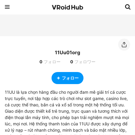
11Uu01org
0
フォロー
0
フォロワー
フォロー
11UU là lựa chọn hàng đầu cho người đam mê giải trí cá cược 
trực tuyến, nơi tập hợp các trò chơi như slot game, casino live, 
cá cược thể thao, bắn cá và xổ số trong một hệ thống tối ưu. 
Giao diện được thiết kế trẻ trung, trực quan và tương thích với 
điện thoại lẫn máy tính, cho phép bạn trải nghiệm mượt mà mọi 
lúc, mọi nơi. Hệ thống thanh toán của 11UU được xây dựng để 
xử lý nạp – rút nhanh chóng, minh bạch và bảo mật nhiều lớp, 