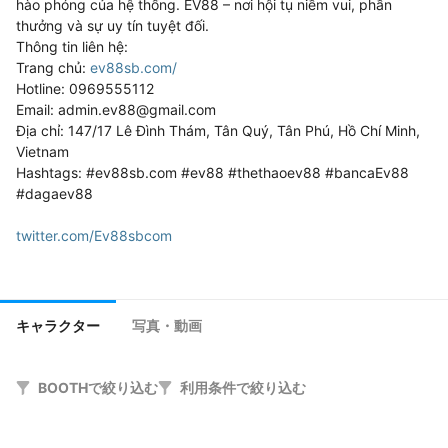
hào phóng của hệ thống. EV88 – nơi hội tụ niềm vui, phần 
thưởng và sự uy tín tuyệt đối.

Thông tin liên hệ:

Trang chủ: 
ev88sb.com/
Hotline: 0969555112

Email: admin.ev88@gmail.com

Địa chỉ: 147/17 Lê Đình Thám, Tân Quý, Tân Phú, Hồ Chí Minh, 
Vietnam

Hashtags: #ev88sb.com #ev88 #thethaoev88 #bancaEv88 
#dagaev88

twitter.com/Ev88sbcom
www.youtube.com/@Ev88sbcom
www.pinterest.com/Ev88sbcom/
キャラクター
写真・動画
gravatar.com/ev88sbcom
BOOTHで絞り込む
利用条件で絞り込む
sketchfab.com/Ev88sbcom
www.giveawayoftheday.com/forums/profile/1277268