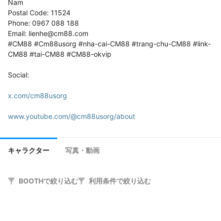
Nam

Postal Code: 11524

Phone: 0967 088 188

Email: lienhe@cm88.com

#CM88 #Cm88usorg #nha-cai-CM88 #trang-chu-CM88 #link-
CM88 #tai-CM88 #CM88-okvip

Social:

x.com/cm88usorg
www.youtube.com/@cm88usorg/about
キャラクター
写真・動画
BOOTHで絞り込む
利用条件で絞り込む