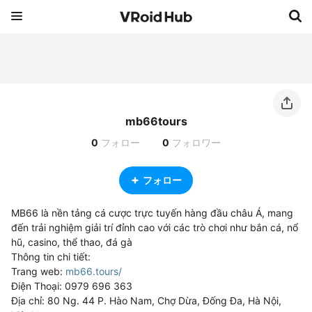
mb66tours
0
フォロー
0
フォロワー
フォロー
MB66 là nền tảng cá cược trực tuyến hàng đầu châu Á, mang 
đến trải nghiệm giải trí đỉnh cao với các trò chơi như bắn cá, nổ 
hũ, casino, thể thao, đá gà

Thông tin chi tiết:

Trang web: 
mb66.tours/
Điện Thoại: 0979 696 363

Địa chỉ: 80 Ng. 44 P. Hào Nam, Chợ Dừa, Đống Đa, Hà Nội, 