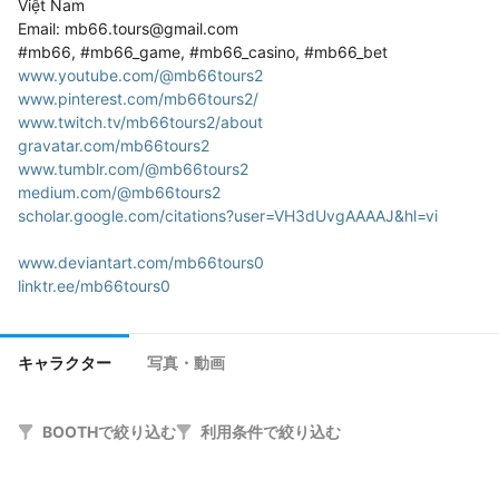
Việt Nam

Email: mb66.tours@gmail.com

www.youtube.com/@mb66tours2
www.pinterest.com/mb66tours2/
www.twitch.tv/mb66tours2/about
gravatar.com/mb66tours2
www.tumblr.com/@mb66tours2
medium.com/@mb66tours2
scholar.google.com/citations?user=VH3dUvgAAAAJ&hl=vi
www.deviantart.com/mb66tours0
linktr.ee/mb66tours0
wakelet.com/@mb66tours
www.speedrun.com/users/mb66tours0
tawk.to/mb66tours0
キャラクター
写真・動画
pantip.com/profile/9120683
coub.com/mb66tours0
gifyu.com/mb66tours
BOOTHで絞り込む
利用条件で絞り込む
matters.town/a/ah0xh3o0r7ge
jali.me/mb66tours
minecraftcommand.science/profile/mb66tours