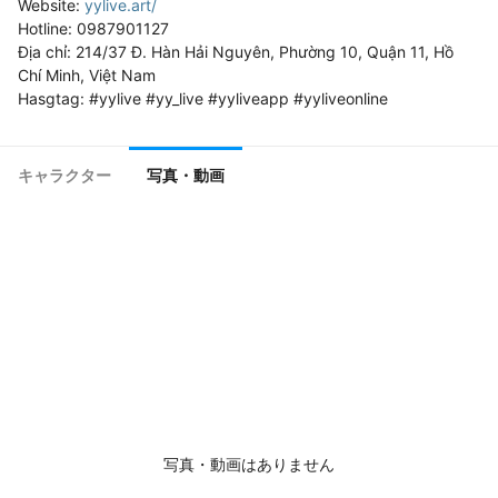
Website: 
yylive.art/
Hotline: 0987901127

Địa chỉ: 214/37 Đ. Hàn Hải Nguyên, Phường 10, Quận 11, Hồ 
Chí Minh, Việt Nam

Hasgtag: #yylive #yy_live #yyliveapp #yyliveonline
キャラクター
写真・動画
写真・動画はありません