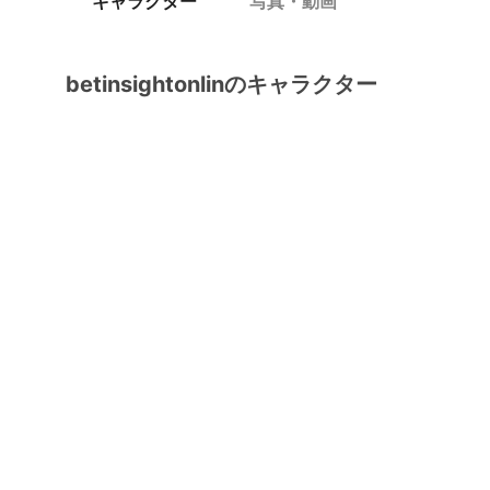
キャラクター
写真・動画
betinsightonlinのキャラクター