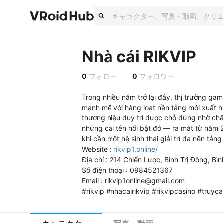
Nhà cái RIKVIP
0
フォロー
0
フォロワー
Trong nhiều năm trở lại đây, thị trường ga
mạnh mẽ với hàng loạt nền tảng mới xuất hi
thương hiệu duy trì được chỗ đứng nhờ chất 
những cái tên nổi bật đó — ra mắt từ năm
khi cần một hệ sinh thái giải trí đa nền tảng
Website : 
rikvip1.online/
Địa chỉ : 214 Chiến Lược, Bình Trị Đông, Bì
Số điện thoại : 0984521367

Email : rikvip1online@gmail.com

#rikvip #nhacairikvip #rikvipcasino #truyca