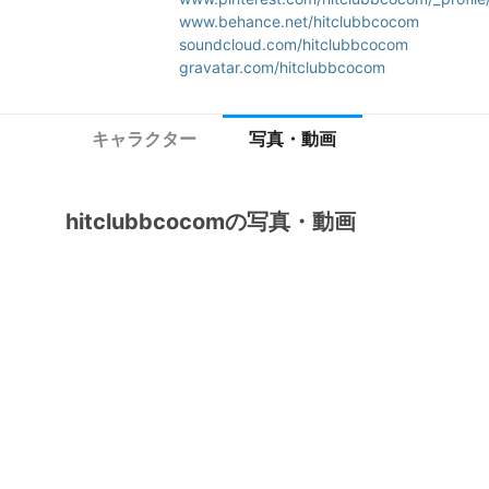
www.behance.net/hitclubbcocom
soundcloud.com/hitclubbcocom
gravatar.com/hitclubbcocom
キャラクター
写真・動画
hitclubbcocomの写真・動画