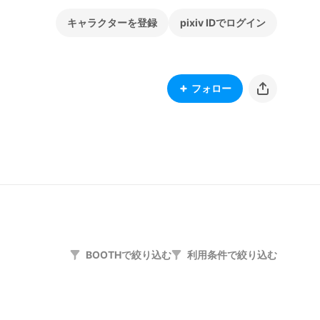
キャラクターを登録
pixiv IDでログイン
フォロー
BOOTHで絞り込む
利用条件で絞り込む