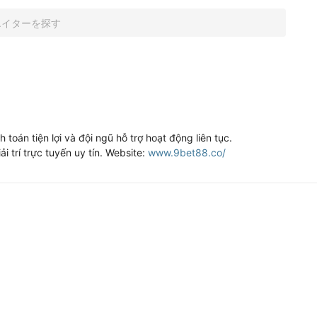
toán tiện lợi và đội ngũ hỗ trợ hoạt động liên tục. 
 trí trực tuyến uy tín. Website: 
www.9bet88.co/