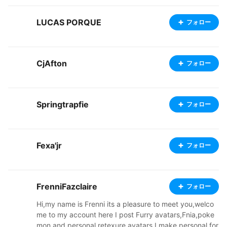
LUCAS PORQUE
フォロー
CjAfton
フォロー
Springtrapfie
フォロー
Fexa'jr
フォロー
FrenniFazclaire
フォロー
Hi,my name is Frenni its a pleasure to meet you,welco
me to my account here I post Furry avatars,Fnia,poke
mon and personal retexure avatars I make personal for