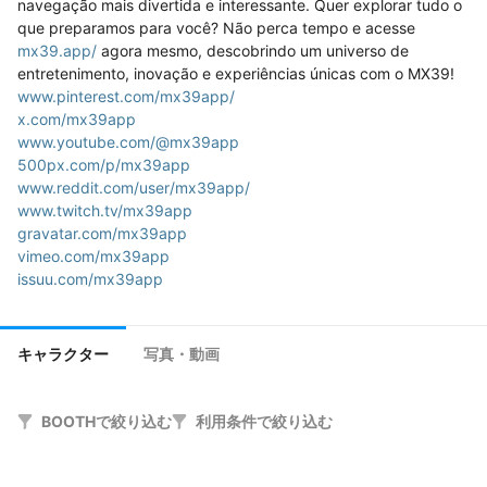
navegação mais divertida e interessante. Quer explorar tudo o 
que preparamos para você? Não perca tempo e acesse 
mx39.app/
 agora mesmo, descobrindo um universo de 
www.pinterest.com/mx39app/
x.com/mx39app
www.youtube.com/@mx39app
500px.com/p/mx39app
www.reddit.com/user/mx39app/
www.twitch.tv/mx39app
gravatar.com/mx39app
vimeo.com/mx39app
issuu.com/mx39app
github.com/mx39app
キャラクター
写真・動画
BOOTHで絞り込む
利用条件で絞り込む