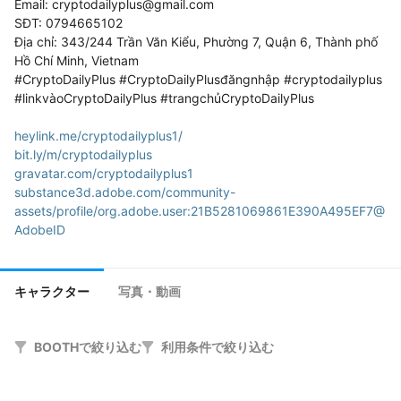
Email: cryptodailyplus@gmail.com

SĐT: 0794665102

Địa chỉ: 343/244 Trần Văn Kiểu, Phường 7, Quận 6, Thành phố 
Hồ Chí Minh, Vietnam

#CryptoDailyPlus #CryptoDailyPlusđăngnhập #cryptodailyplus 
#linkvàoCryptoDailyPlus #trangchủCryptoDailyPlus

heylink.me/cryptodailyplus1/
bit.ly/m/cryptodailyplus
gravatar.com/cryptodailyplus1
substance3d.adobe.com/community-
assets/profile/org.adobe.user:21B5281069861E390A495EF7@
AdobeID
draft.blogger.com/profile/11301507098199615075
profile.hatena.ne.jp/cryptodailyplus1/profile
issuu.com/cryptodailyplus1
キャラクター
写真・動画
www.pinterest.com/cryptodailyplus1/
easymeals.qodeinteractive.com/forums/users/cryptodailyplus/
jakle.sakura.ne.jp/pukiwiki/?cryptodailyplus
BOOTHで絞り込む
利用条件で絞り込む
disqus.com/by/cryptodailyplus/about/
hub.docker.com/u/cryptodailyplus1
cryptodailyplus.gumroad.com/?_gl=1