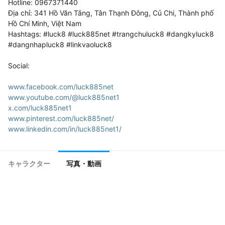
Hotline: 0967371440

Địa chỉ: 341 Hồ Văn Tắng, Tân Thạnh Đông, Củ Chi, Thành phố 
Hồ Chí Minh, Việt Nam

Hashtags: #luck8 #luck885net #trangchuluck8 #dangkyluck8 
#dangnhapluck8 #linkvaoluck8

Social:

www.facebook.com/luck885net
www.youtube.com/@luck885net1
x.com/luck885net1
www.pinterest.com/luck885net/
www.linkedin.com/in/luck885net1/
gravatar.com/luck885net1
www.twitch.tv/luck885net1
www.tumblr.com/luck885net
キャラクター
写真・動画
tawk.to/luck885net