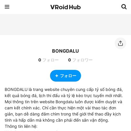
BONGDALU
0
フォロー
0
フォロワー
フォロー
BONGDALU là trang website chuyên cung cấp tỷ số bóng đá, 
kết quả bóng đá, lịch thi đấu và tỷ lệ kèo trực tuyến mới nhất. 
Mọi thông tin trên website Bongdalu luôn được kiểm duyệt và 
cam kết chính xác. Chỉ cần thực hiện một vài thao tác đơn 
giản, bạn dễ dàng đắm chìm trong thế giới thể thao đầy kịch 
tính và hấp dẫn mà không cần phải đến sân vận động.

Thông tin liên hệ:
