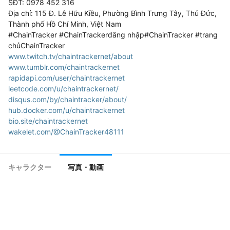
SĐT: 0978 452 316

Địa chỉ: 115 Đ. Lê Hữu Kiều, Phường Bình Trưng Tây, Thủ Đức, 
Thành phố Hồ Chí Minh, Việt Nam

#ChainTracker #ChainTrackerđăng nhập#ChainTracker #trang 
www.twitch.tv/chaintrackernet/about
www.tumblr.com/chaintrackernet
rapidapi.com/user/chaintrackernet
leetcode.com/u/chaintrackernet/
disqus.com/by/chaintracker/about/
hub.docker.com/u/chaintrackernet
bio.site/chaintrackernet
wakelet.com/@ChainTracker48111
3dwarehouse.sketchup.com/by/chaintracker
www.thepetservicesweb.com/board/board_topic/2701171/784
4597.htm
キャラクター
写真・動画
justpaste.it/u/chaintrackernet
www.designspiration.com/chaintrackernet/
motion-gallery.net/users/909847
www.webclap.com/php/jump.php?url=https://chaintracker.net/
login.ezproxy.lib.lehigh.edu/login?url=https://chaintracker.net/
wallhaven.cc/user/chaintrackernet