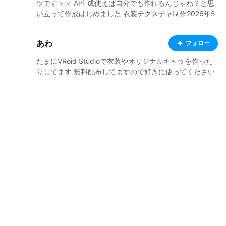
ツです＞＜ AI生成使えば自分でも作れるんじゃね？と思
い立って作成はじめました 衣装テクスチャ制作2026年5
月版 https://note.com/mayura_ai/n/nf068752350c2?a
pp_launch=false 独自ですが生成AIによるテクスチャ作
あわ
フォロー
成をnoteに纏めました、生成AIに興味ある方は拝見して
ください https://note.com/mayura_ai/n/n33ff1143a50f
たまにVRoid Studioで衣装やオリジナルキャラを作った
りしてます 無料配布してますので好きに使ってください