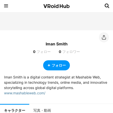
Iman Smith
0
フォロー
0
フォロワー
フォロー
Iman Smith is a digital content strategist at Mashable Web, 
specializing in technology trends, online media, and innovative 
storytelling across global digital platforms.  
www.mashableweb.com/
キャラクター
写真・動画