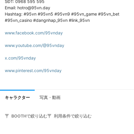
SĐT: 0968 595 595

Email: hotro@95vn.day

Hashtag: #95vn #95vn5 #95vn9 #95vn_game #95vn_bet 
#95vn_casino #dangnhap_95vn #link_95vn

www.facebook.com/95vnday
www.youtube.com/@95vnday
x.com/95vnday
www.pinterest.com/95vnday
www.linkedin.com/in/95vnday
gravatar.com/95vnday
キャラクター
写真・動画
vimeo.com/95vnday
BOOTHで絞り込む
利用条件で絞り込む
qiita.com/95vnday
profile.hatena.ne.jp/a95vnday/