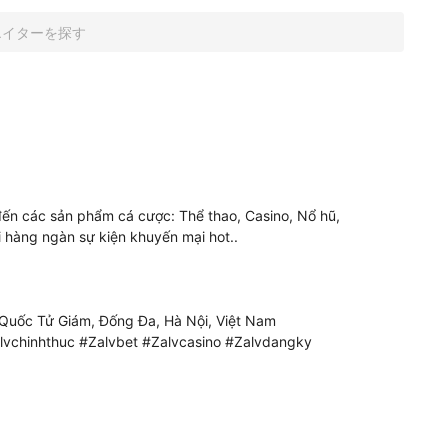
đến các sản phẩm cá cược: Thể thao, Casino, Nổ hũ, 
i hàng ngàn sự kiện khuyến mại hot..

 Quốc Tử Giám, Đống Đa, Hà Nội, Việt Nam

lvchinhthuc #Zalvbet #Zalvcasino #Zalvdangky 