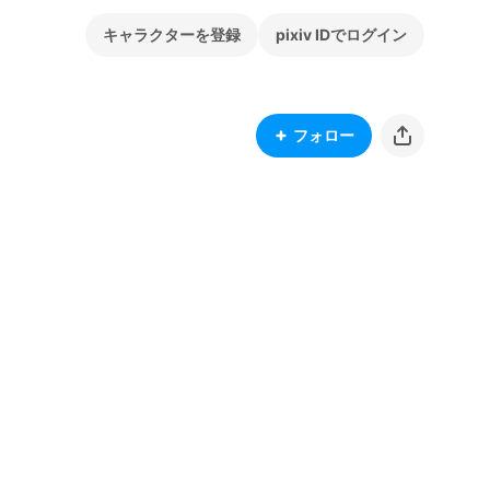
キャラクターを登録
pixiv IDでログイン
フォロー