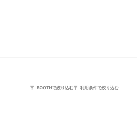
BOOTHで絞り込む
利用条件で絞り込む